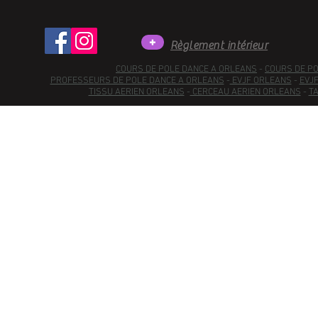
+
Règlement intérieur
COURS DE POLE DANCE A ORLEANS
-
COURS DE P
PROFESSEURS DE POLE DANCE A ORLEANS
-
EVJF ORLEANS
-
EVJ
TISSU AERIEN ORLEANS
-
CERCEAU AERIEN ORLEANS
-
TA