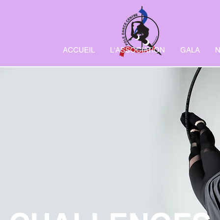
ACCUEIL
L'ASSOCIATION
GALA
COMPÉTITION 2
Pole D