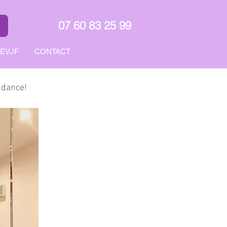
07 60 83 25 99
EVJF
CONTACT
e dance!