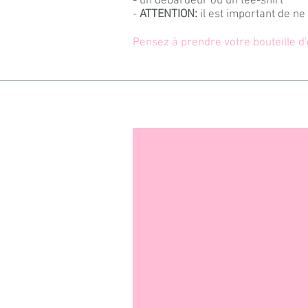
- un débardeur ou un tee-shirt
-
ATTENTION:
il est important de ne
Pensez à prendre votre bouteille d'e