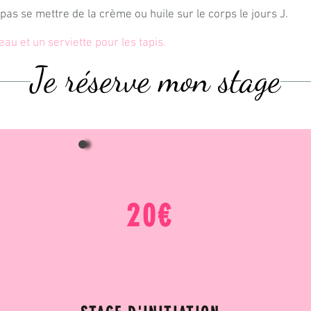
 pas se mettre de la crème ou huile sur le corps le jours J.
au et un serviette pour les tapis.
Je réserve mon stage
20€