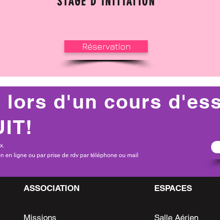
STAGE D'INITIATION
Réservation
 lors d'un cours d'es
IT!
x.
ion en ligne ou par prise de rdv par téléphone ou mail
ASSOCIATION
ESPACES
Missions
Salle Aérien