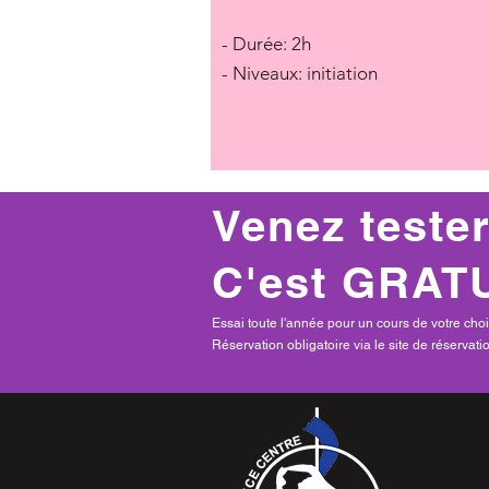
- Durée: 2h
- Niveaux: initiation
Venez tester
C'est GRATU
Essai toute l'année pour un cours de votre choi
Réservation obligatoire via le site de réservat