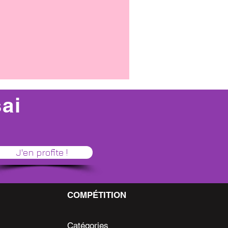
sai
J'en profite !
COMPÉTITION
Catégories